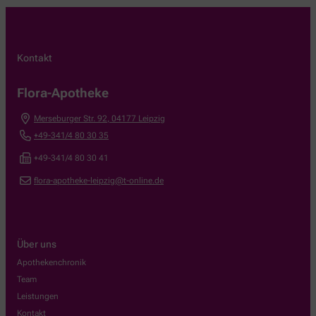
Kontakt
Flora-Apotheke
Merseburger Str. 92
,
04177
Leipzig
+49-341/4 80 30 35
+49-341/4 80 30 41
flora-apotheke-leipzig@t-online.de
Über uns
Apothekenchronik
Team
Leistungen
Kontakt