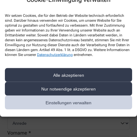
Wir setzen Cookies, die für den Betrieb der Website technisch erforderlich
sind. Darüber hinaus verwenden wir Cookies, um unsere Website für Sie
optimal zu gestalten und fortlaufend zu verbessern. Mit Ihrer Zustimmung
Nachweis Ihrer Befreiung
geben wir Informationen zu Ihrer Verwendung unserer Website auch an
Drittanbieter weiter. Soweit dabei Daten in Ländern verarbeitet werden, in
denen kein angemessenes Datenschutzniveau besteht, stimmen Sie mit Ihrer
Einwilligung zur Nutzung dieser Dienste auch der Verarbeitung Ihrer Daten in
Wenn Sie einen Ausweis über die Befreiung der gesetzlichen
diesen Ländern gem. Artikel 49 Abs. 1 lit. a DSGVO zu. Weitere Informationen
können Sie unserer
Datenschutzerklärung
entnehmen.
Zuzahlung haben, können wir diese Info speichern und Sie
müssen Ihren Ausweis nicht immer vorzeigen.
Alle akzeptieren
Kundenkarte beantragen
Nur notwendige akzeptieren
Jetzt schnell und einfach online beantragen und beim nächsten
Einstellungen verwalten
Besuch bei uns in der Apotheke abholen.
Anrede
Vorname *