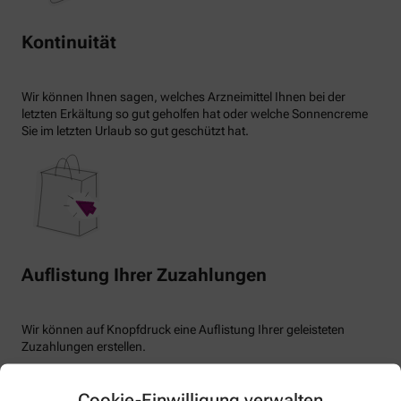
Kontinuität
Wir können Ihnen sagen, welches Arzneimittel Ihnen bei der
letzten Erkältung so gut geholfen hat oder welche Sonnencreme
Sie im letzten Urlaub so gut geschützt hat.
Auflistung Ihrer Zuzahlungen
Wir können auf Knopfdruck eine Auflistung Ihrer geleisteten
Zuzahlungen erstellen.
Cookie-Einwilligung verwalten